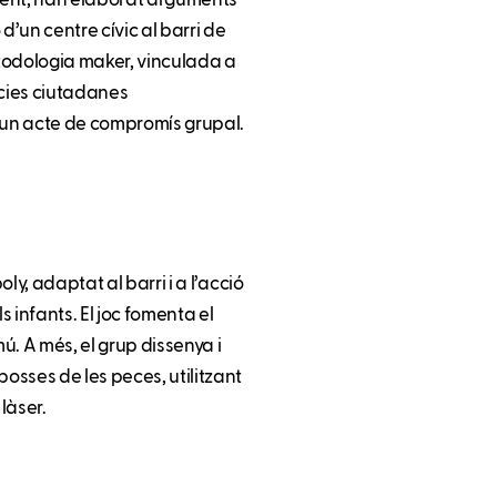
ament, han elaborat arguments
d’un centre cívic al barri de
todologia maker, vinculada a
cies ciutadanes
 un acte de compromís grupal.
ly, adaptat al barri i a l’acció
s infants. El joc fomenta el
mú. A més, el grup dissenya i
osses de les peces, utilitzant
 làser.