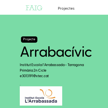
Projectes
Projecte
Arrabacívic
Institut Escola l'Arrabassada - Tarragona
Primària 2n Cicle
e3013191@xtec.cat
.