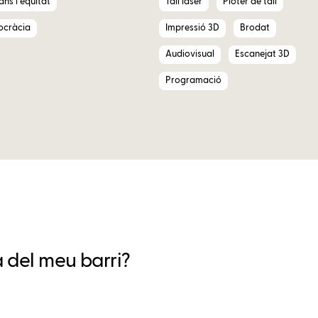
ns i equitat
Tall làser
Plòter de tall
ocràcia
Impressió 3D
Brodat
Audiovisual
Escanejat 3D
Programació
a del meu barri?