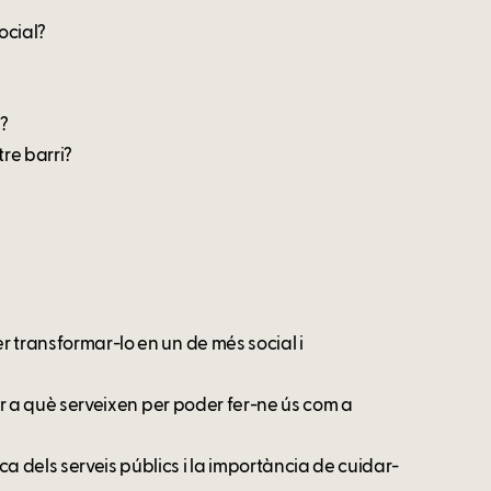
ocial?
)?
re barri?
er transformar-lo en un de més social i
 per a què serveixen per poder fer-ne ús com a
a dels serveis públics i la importància de cuidar-