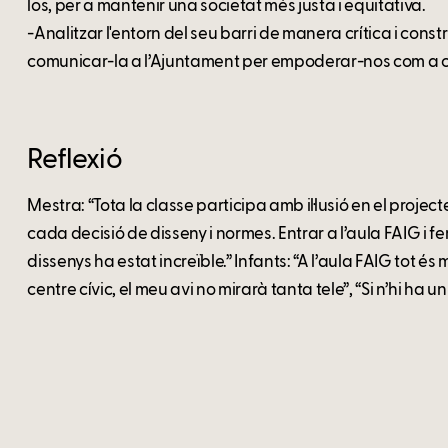
los, per a mantenir una societat més justa i equitativa.
-Analitzar l'entorn del seu barri de manera crítica i con
comunicar-la a l’Ajuntament per empoderar-nos com a 
Reflexió
Mestra: “Tota la classe participa amb il·lusió en el proj
cada decisió de disseny i normes. Entrar a l’aula FAIG i f
dissenys ha estat increïble.” Infants: “A l’aula FAIG tot és
centre cívic, el meu avi no mirarà tanta tele”, “Si n’hi ha un