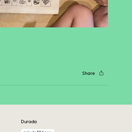
cebook
Twitter
LinkedIn
WhatsApp
Reddit
Gmail
Email
Share
Durada