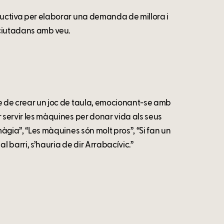
structiva per elaborar una demanda de millora i
ciutadans amb veu.
ecte de crear un joc de taula, emocionant-se amb
er servir les màquines per donar vida als seus
 màgia”, “Les màquines són molt pros”, “Si fan un
 al barri, s’hauria de dir Arrabacívic.”