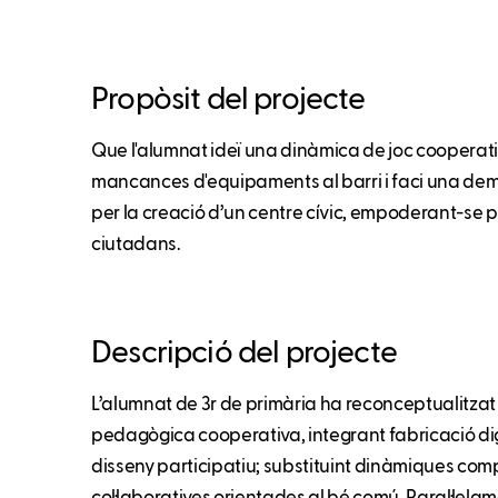
Propòsit del projecte
Que l'alumnat ideï una dinàmica de joc cooperatiu
mancances d'equipaments al barri i faci una de
per la creació d’un centre cívic, empoderant-se p
ciutadans.
Descripció del projecte
L’alumnat de 3r de primària ha reconceptualitza
pedagògica cooperativa, integrant fabricació digit
disseny participatiu; substituint dinàmiques co