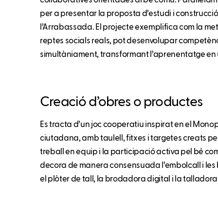
col·laboratives orientades al bé comú. Paral·lel
per a presentar la proposta d’estudi i construcció 
l’Arrabassada. El projecte exemplifica com la me
reptes socials reals, pot desenvolupar competèn
simultàniament, transformant l’aprenentatge en
Creació d’obres o productes
Es tracta d’un joc cooperatiu inspirat en el Monopo
ciutadana, amb taulell, fitxes i targetes creats pel
treball en equip i la participació activa pel bé co
decora de manera consensuada l’embolcall i les b
el plòter de tall, la brodadora digital i la talladora