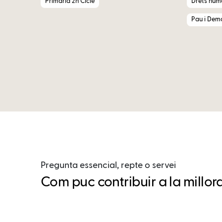
Primària 2n Cicle
Drets huma
Pau i Dem
Pregunta essencial, repte o servei
Com puc contribuir a la millor