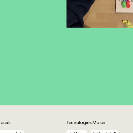
Fa
Copy
acció
Tecnologies Maker