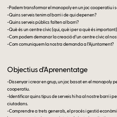
-Podem transformar el monopoly en un joc cooperatiu i s
-Quins serveis tenim al barri i de qui depenen?
-Quins serveis públics falten al barri?
-Què és un centre cívic (qui, què i per a què és important
-Com podem demanar la creació d’un centre cívic al nost
-Com comuniquem la nostra demanda a l’Ajuntament?
Objectius d’Aprenentatge
-Dissenyar i crear en grup, un joc basat en el monopoly p
cooperatiu.
-Identificar quins tipus de serveis hi ha al nostre barri i
ciutadans.
-Comprendre a trets generals, el procés i gestió econòmic