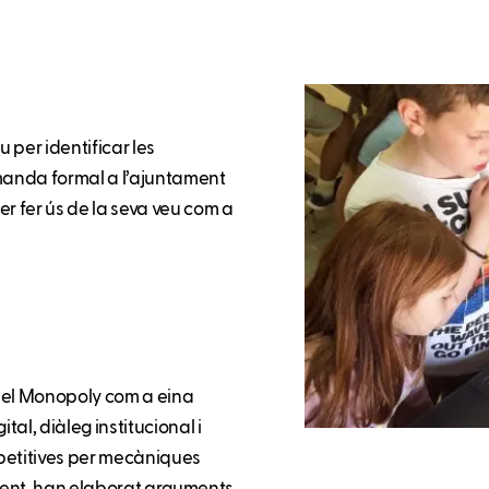
 per identificar les
manda formal a l’ajuntament
er fer ús de la seva veu com a
t el Monopoly com a eina
al, diàleg institucional i
mpetitives per mecàniques