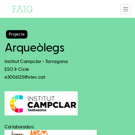
Projecte
Arqueòlegs
Institut Campclar - Tarragona
ESO 1r Cicle
e3006125@xtec.cat
.
Col.laboradors