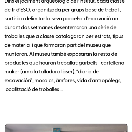
Dins el jaciment arqueològic de l’institut, cada classe
de 1r d’ESO, organitzada per grups base de treball,
sortirà a delimitar la seva parcel·la d’excavació on
durant dos setmanes desenterraran una sèrie de
troballes que a classe catalogaran per estrats, tipus
de material i que formaran part del museu que
muntaran. Al museu també exposaran la resta de
productes que hauran treballat: garbells i cartelleria
maker (amb la talladora làser), “diario de
excavación”, mosaics, àmfores, vida d’antropòlegs,
localització de troballes …