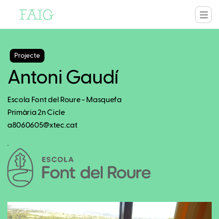
Projecte
Antoni Gaudí
Escola Font del Roure - Masquefa
Primària 2n Cicle
a8060605@xtec.cat
.