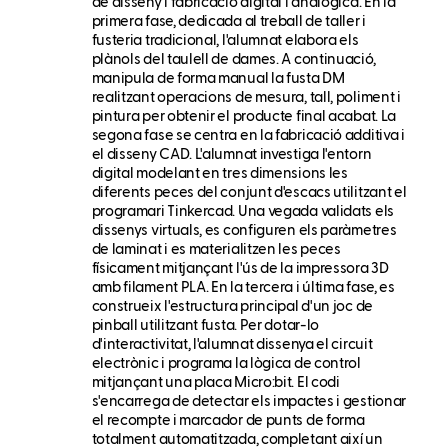
de disseny i fabricació digital i analògica. En la
primera fase, dedicada al treball de taller i
fusteria tradicional, l'alumnat elabora els
plànols del taulell de dames. A continuació,
manipula de forma manual la fusta DM
realitzant operacions de mesura, tall, poliment i
pintura per obtenir el producte final acabat. La
segona fase se centra en la fabricació additiva i
el disseny CAD. L'alumnat investiga l'entorn
digital modelant en tres dimensions les
diferents peces del conjunt d'escacs utilitzant el
programari Tinkercad. Una vegada validats els
dissenys virtuals, es configuren els paràmetres
de laminat i es materialitzen les peces
físicament mitjançant l'ús de la impressora 3D
amb filament PLA. En la tercera i última fase, es
construeix l'estructura principal d'un joc de
pinball utilitzant fusta. Per dotar-lo
d'interactivitat, l'alumnat dissenya el circuit
electrònic i programa la lògica de control
mitjançant una placa Micro:bit. El codi
s'encarrega de detectar els impactes i gestionar
el recompte i marcador de punts de forma
totalment automatitzada, completant així un