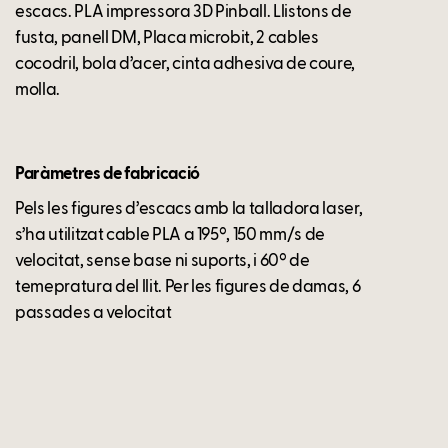
escacs. PLA impressora 3D Pinball. Llistons de
fusta, panell DM, Placa microbit, 2 cables
cocodril, bola d’acer, cinta adhesiva de coure,
molla.
Paràmetres de fabricació
Pels les figures d’escacs amb la talladora laser,
s’ha utilitzat cable PLA a 195º, 150 mm/s de
velocitat, sense base ni suports, i 60º de
temepratura del llit. Per les figures de damas, 6
passades a velocitat