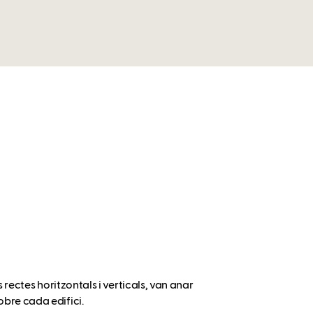
 rectes horitzontals i verticals, van anar
obre cada edifici.