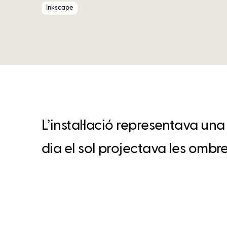
Inkscape
L’instal·lació representava una 
dia el sol projectava les ombre