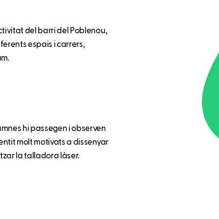
tivitat del barri del Poblenou,
iferents espais i carrers,
um.
alumnes hi passegen i observen
entit molt motivats a dissenyar
itzar la talladora làser.