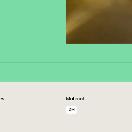
Fa
Copy
es
Material
DM